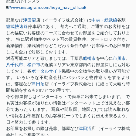
部屋なびインスタ
■
//www.instagram.com/heya_navi_official/
部屋なび
津田沼
店（イーライフ株式会社）は
中央・総武線
各駅・
総武快速線
停車駅にあり、 都内へご通勤、ご通学のお客様をは
じめ幅広いお客様のニーズに合わせてお部屋をご紹介しておりま
す。 特に駅近物件やペット可の賃貸物件、オートロック付き、
新築物件、築浅物件などこだわり条件の多いお客様へのお部屋探
しにも全力で対応しております。
対応可能エリアと致しましては、千葉県
船橋市
を中心に
市川市
、
八千代市
、
松戸市
の近隣エリアや東京都内のお部屋探しにも対応
しており、各
ポータルサイト
掲載中の全物件の取り扱いが可能で
す。 いろいろな不動産会社にバラバラと物件巡りをするより
は、部屋なび
津田沼
店（イーライフ株式会社）に絞って大幅な時
間短縮をするものひとつの手です。
今や部屋探しはインターネットで簡単に出来てしまいます。 で
も実はお客様が知りたい情報はインターネット上では見えない部
分であったりします。 写真や間取図、地図だけでは読み取れな
い情報をお部屋探しのお客様に一つでも多くお伝え出来るよう、
日々努力して参ります。
お部屋をお探しの際は是非、部屋なび
津田沼
店（イーライフ株式
会社）へご相談下さい。