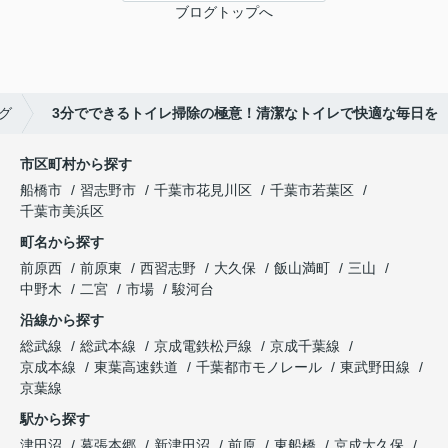
ブログトップへ
グ
3分でできるトイレ掃除の極意！清潔なトイレで快適な毎日を
市区町村から探す
船橋市
習志野市
千葉市花見川区
千葉市若葉区
千葉市美浜区
町名から探す
前原西
前原東
西習志野
大久保
飯山満町
三山
中野木
二宮
市場
駿河台
沿線から探す
総武線
総武本線
京成電鉄松戸線
京成千葉線
京成本線
東葉高速鉄道
千葉都市モノレール
東武野田線
京葉線
駅から探す
津田沼
幕張本郷
新津田沼
前原
東船橋
京成大久保