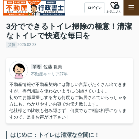
0
ログイン
お気に入り
3分でできるトイレ掃除の極意！清潔
なトイレで快適な毎日を
賃貸
2025.02.23
佐藤 聡美
筆者
不動産キャリア27年
不動産情報や不動産契約には難しい言葉がたくさん出てきま
すが、専門用語を使わないように心掛けています。
初めてお部屋探しする方も何度もご転居されていらっしゃる
方にも、わかりやすい内容でお伝え致します。
他社様との比較も包み隠さず、何度でもご相談相手になりま
すので、是非お声がけ下さい！
はじめに：トイレは清潔な空間に！