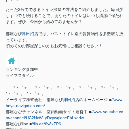
たった3分でできるトイレ掃除の方法をご紹介しました。毎日少
しずつでも続けることで、あなたのトイレはいつも清潔に保たれ
ます。ぜひ、今日から始めてみませんか？
部屋なび
津田沼
店では、バス・トイレ別の賃貸物件を多数取り扱
っています。
初めてのお部屋探しの方もお気軽にご相談ください！
ランキング参加中
ライフスタイル
.。.:*・゜＋.。.:*・゜＋.。.:*・゜＋.。.:*・゜＋.。.:*・゜＋.。.:
*・゜＋.。.:*・゜＋.。
イーライフ株式会社 部屋なび
津田沼
店のホームページ ■
//www.
heya-navigation.com/
部屋なびチャンネル 室内動画サイト運営中 ■
//www.youtube.co
m/channel/UC2NxW_yDxpwqlqaeFbLxedw
部屋なびline ■
//lin.ee/6y8xZP6