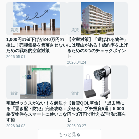
賃貸
賃貸
1,000円の値下げが240万円の
【空室対策】「選ばれる物件」
損に！売却価格を暴落させない
には理由がある！成約率を上げ
ための戦略的空室対策
るための3つのチェックポイン
ト
2026.05.01
2026.04.24
賃貸
賃貸
宅配ボックスがない！を解決す
【賃貸QOL革命】「退去時に
る「置き配・防犯」完全攻略：
戻せる」プチ投資5選｜5,000
格安物件をスマートに使いこな
円〜3万円で叶える理想の暮ら
す術
し
2026.04.03
2026.03.27
もっと見る