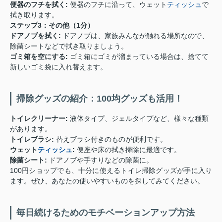
便器のフチを拭く:
便器のフチに沿って、ウェット
ティッシュ
で
拭き取ります。
ステップ3：その他（1分）
ドアノブを拭く:
ドアノブは、家族みんなが触れる場所なので、
除菌シートなどで拭き取りましょう。
ゴミ箱を空にする:
ゴミ箱にゴミが溜まっている場合は、捨てて
新しいゴミ袋に入れ替えます。
掃除グッズの紹介：100均グッズも活用！
トイレクリーナー:
液体タイプ、ジェルタイプなど、様々な種類
があります。
トイレブラシ:
替えブラシ付きのものが便利です。
ウェット
ティッシュ
:
便座や床の拭き掃除に最適です。
除菌シート:
ドアノブや手すりなどの除菌に。
100円ショップでも、十分に使えるトイレ掃除グッズが手に入り
ます。ぜひ、あなたの使いやすいものを探してみてください。
毎日続けるためのモチベーションアップ方法