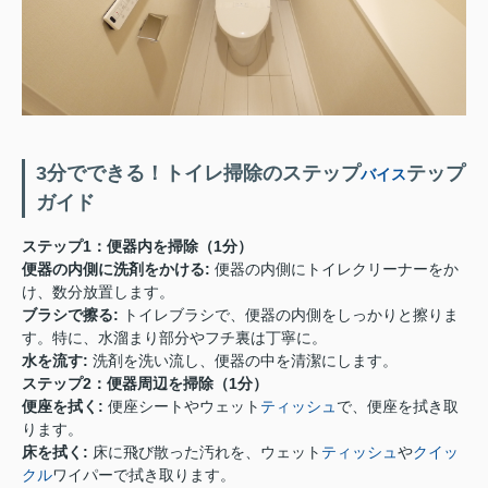
3分でできる！トイレ掃除のステップ
テップ
バイス
ガイド
ステップ1：便器内を掃除（1分）
便器の内側に洗剤をかける:
便器の内側にトイレクリーナーをか
け、数分放置します。
ブラシで擦る:
トイレブラシで、便器の内側をしっかりと擦りま
す。特に、水溜まり部分やフチ裏は丁寧に。
水を流す:
洗剤を洗い流し、便器の中を清潔にします。
ステップ2：便器周辺を掃除（1分）
便座を拭く:
便座シートやウェット
ティッシュ
で、便座を拭き取
ります。
床を拭く:
床に飛び散った汚れを、ウェット
ティッシュ
や
クイッ
クル
ワイパーで拭き取ります。