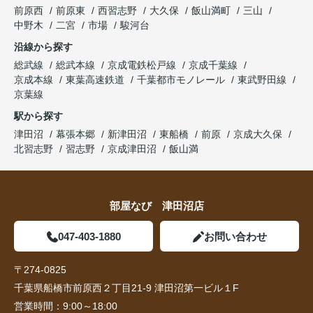
前原西
前原東
西習志野
大久保
飯山満町
三山
中野木
二宮
市場
駿河台
沿線から探す
総武線
総武本線
京成電鉄松戸線
京成千葉線
京成本線
東葉高速鉄道
千葉都市モノレール
東武野田線
京葉線
駅から探す
津田沼
幕張本郷
新津田沼
東船橋
前原
京成大久保
北習志野
習志野
京成津田沼
飯山満
部屋なび 津田沼店
047-403-1880
お問い合わせ
〒274-0825
千葉県船橋市前原西２丁目21-9 津田沼第一ビル１F
営業時間：
9:00～18:00