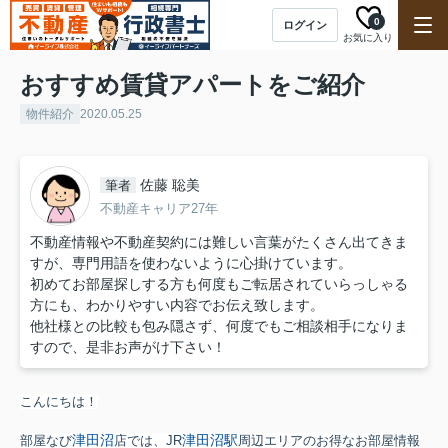
0
ログイン
お気に入り
おすすめ賃貸アパートをご紹介
物件紹介
2020.05.25
佐藤 聡美
筆者
不動産キャリア27年
不動産情報や不動産契約には難しい言葉がたくさん出てきま
すが、専門用語を使わないように心掛けています。
初めてお部屋探しする方も何度もご転居されていらっしゃる
方にも、わかりやすい内容でお伝え致します。
他社様との比較も包み隠さず、何度でもご相談相手になりま
すので、是非お声がけ下さい！
こんにちは！
津田沼
津田沼駅
部屋なび
店では、JR
周辺エリアのお得なお部屋情報