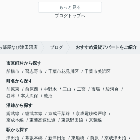
もっと見る
ブログトップへ
ら部屋なび津田沼店
ブログ
おすすめ賃貸アパートをご紹介
市区町村から探す
船橋市
習志野市
千葉市花見川区
千葉市美浜区
町名から探す
前原東
前原西
中野木
三山
二宮
市場
駿河台
谷津
本大久保
鷺沼
沿線から探す
総武線
総武本線
京成千葉線
京成電鉄松戸線
京成本線
東葉高速鉄道
東武野田線
京葉線
駅から探す
津田沼
幕張本郷
新津田沼
東船橋
前原
京成津田沼