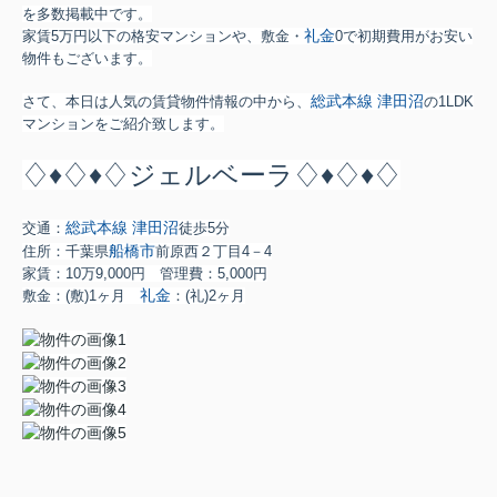
を多数掲載中です。
礼金
家賃5万円以下の格安マンションや、敷金・
0で初期費用がお安い
物件もございます。
総武本線
津田沼
さて、本日は人気の賃貸物件情報の中から、
の1LDK
マンションをご紹介致します。
♢♦♢♦♢ジェルベーラ♢♦♢♦♢
総武本線
津田沼
交通：
徒歩5分
船橋市
住所：千葉県
前原西２丁目4－4
家賃：10万9,000円 管理費：5,000円
礼金
敷金：
(敷)1ヶ月
：
(礼)2ヶ月