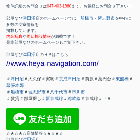
物件詳細のお問合せは
047-403-1880
まで、お気軽にお問合せ下さい！
津田沼
船橋市
習志野市
部屋なび
店のホームページでは、
・
を中心に
多数
の空室情報を
掲載しています。
内装写真
や
周辺施設情報
が満載です！
是非部屋なびのホームページもご覧下さい。
津田沼
部屋なび
店のＨＰはこちら
//www.heya-navigation.com/
＃
津田沼
＃大久保＃実籾＃
京成津田沼
＃前原＃薬円台＃
東船橋
＃
幕張本郷
＃
船橋市
＃
習志野市
＃
八千代市
＃
市川市
＃賃貸＃部屋探し＃
新京成線
＃
総武線
＃京成線＃ＪＲ
☆★☆★☆店舗情報☆★☆★☆
津田沼
部屋なび
店