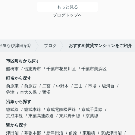
もっと見る
ブログトップへ
部屋なび津田沼店
ブログ
おすすめ賃貸マンションをご紹介
市区町村から探す
船橋市
習志野市
千葉市花見川区
千葉市美浜区
町名から探す
前原東
前原西
二宮
中野木
三山
市場
駿河台
谷津
本大久保
鷺沼
沿線から探す
総武線
総武本線
京成電鉄松戸線
京成千葉線
京成本線
東葉高速鉄道
東武野田線
京葉線
駅から探す
津田沼
幕張本郷
新津田沼
前原
東船橋
京成津田沼