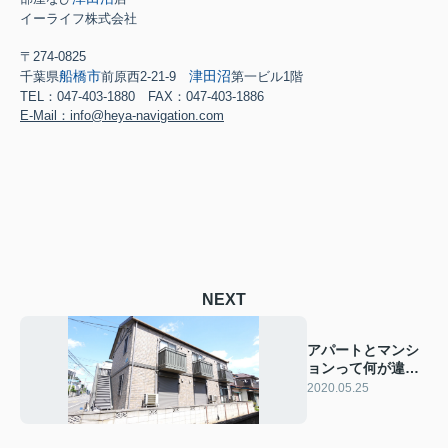
イーライフ株式会社
〒274-0825
船橋市
津田沼
千葉県
前原西2-21-9
第一ビル1階
TEL：047-403-1880 FAX：047-403-1886
E-Mail：info@heya-navigation.com
NEXT
アパートとマンシ
ョンって何が違う
の！？どちらを選
2020.05.25
べばいいのかアド
バイス！