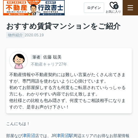
0
ログイン
お気に入り
おすすめ賃貸マンションをご紹介
物件紹介
2020.05.19
佐藤 聡美
筆者
不動産キャリア27年
不動産情報や不動産契約には難しい言葉がたくさん出てきま
すが、専門用語を使わないように心掛けています。
初めてお部屋探しする方も何度もご転居されていらっしゃる
方にも、わかりやすい内容でお伝え致します。
他社様との比較も包み隠さず、何度でもご相談相手になりま
すので、是非お声がけ下さい！
こんにちは！
津田沼
津田沼駅
部屋なび
店では、JR
周辺エリアのお得なお部屋情報