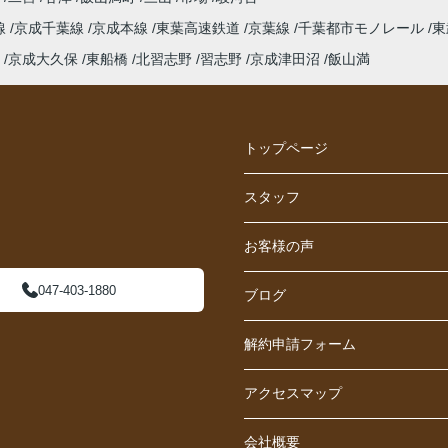
線
京成千葉線
京成本線
東葉高速鉄道
京葉線
千葉都市モノレール
東
京成大久保
東船橋
北習志野
習志野
京成津田沼
飯山満
トップページ
スタッフ
お客様の声
047-403-1880
ブログ
解約申請フォーム
アクセスマップ
会社概要