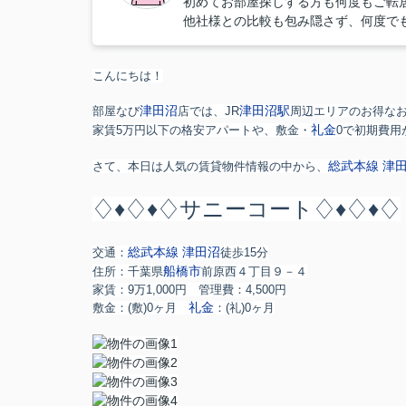
初めてお部屋探しする方も何度もご転
他社様との比較も包み隠さず、何度で
こんにちは！
津田沼
津田沼駅
部屋なび
店では、JR
周辺エリアのお得な
礼金
家賃5万円以下の格安アパートや、敷金・
0で初期費用
総武本線
津
さて、本日は人気の賃貸物件情報の中から、
♢♦♢♦♢サニーコート♢♦♢♦♢
総武本線
津田沼
交通：
徒歩15分
船橋市
住所：千葉県
前原西４丁目９－４
家賃：9万1,000円 管理費：4,500円
礼金
敷金：
(敷)0ヶ月
：
(礼)0ヶ月