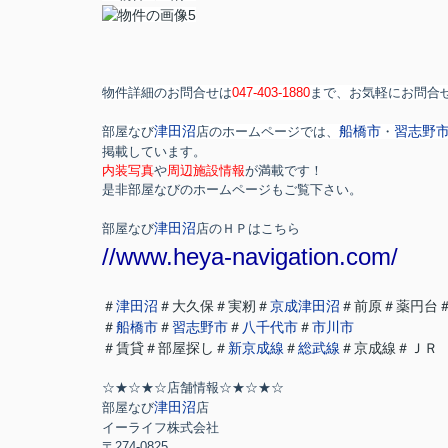
物件詳細のお問合せは
047-403-1880
まで、お気軽にお問合
津田沼
船橋市
習志野
部屋なび
店のホームページでは、
・
掲載しています。
内装写真
や
周辺施設情報
が満載です！
是非部屋なびのホームページもご覧下さい。
津田沼
部屋なび
店のＨＰはこちら
//www.heya-navigation.com/
＃
津田沼
＃大久保＃実籾＃
京成津田沼
＃前原＃薬円台
＃
船橋市
＃
習志野市
＃
八千代市
＃
市川市
＃賃貸＃部屋探し＃
新京成線
＃
総武線
＃京成線＃ＪＲ
☆★☆★☆店舗情報☆★☆★☆
津田沼
部屋なび
店
イーライフ株式会社
〒274-0825