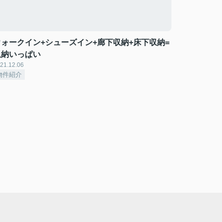
ウォークイン+シューズイン+廊下収納+床下収納=
収納いっぱい
21.12.06
物件紹介