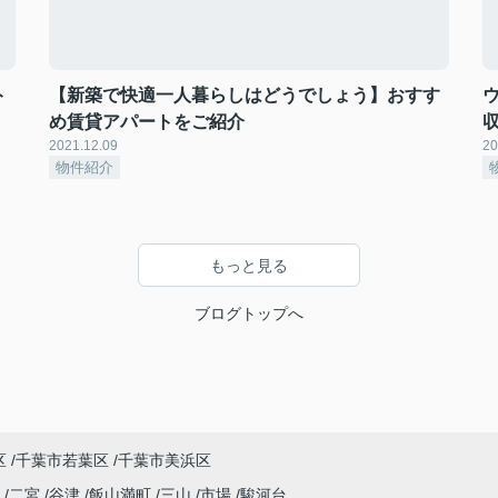
ト
【新築で快適一人暮らしはどうでしょう】おすす
め賃貸アパートをご紹介
2021.12.09
20
物件紹介
もっと見る
ブログトップへ
区
千葉市若葉区
千葉市美浜区
野
二宮
谷津
飯山満町
三山
市場
駿河台