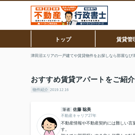
トップ
賃貸管
津田沼エリアの一戸建てや賃貸物件をお探しなら部屋なび
おすすめ賃貸アパートをご紹介
物件紹介
2019.12.16
佐藤 聡美
筆者
不動産キャリア27年
不動産情報や不動産契約には難しい言
す。