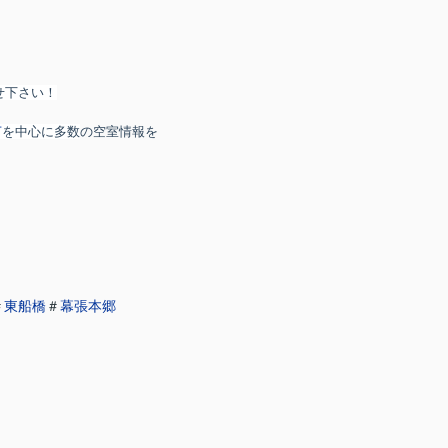
せ下さい！
市
を中心に多数
の空室情報を
＃
東船橋
＃
幕張本郷