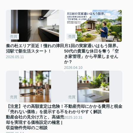
売買
売買
奏の杜エリア至近！憧れの津田
月1回の実家通いはもう限界。
沼駅で新生活スタート！
50代の貴重な休日を奪う「空
き家管理」から卒業しません
2026.05.11
か？
2026.04.10
売買
売買
【注意】その高額査定は危険！
不動産売却にかかる費用と税金
「売れない価格」を提示する不
をわかりやすく解説
動産会社の見分け方と、高値売
2025.10.31
却を実現する価格設定の極意 |
収益物件売却のご相談