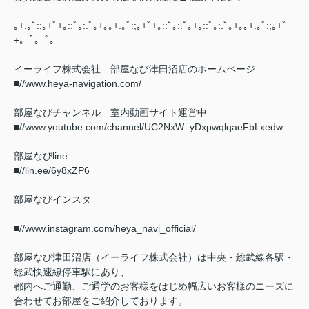
｡+.｡ﾟ:;｡+ﾟ+｡::ﾟ｡:.ﾟ｡+｡｡+.｡ﾟ:;｡+ﾟ+｡::ﾟ｡:.ﾟ｡+｡::ﾟ｡:.ﾟ｡+｡｡+.｡ﾟ:;｡+ﾟ
+｡::ﾟ｡:.ﾟ｡
イーライフ株式会社 部屋なび津田沼店のホームページ
■//www.heya-navigation.com/
部屋なびチャンネル 室内動画サイト運営中
■//www.youtube.com/channel/UC2NxW_yDxpwqlqaeFbLxedw
部屋なびline
■//lin.ee/6y8xZP6
部屋なびインスタ
■//www.instagram.com/heya_navi_official/
部屋なび津田沼店（イーライフ株式会社）は中央・総武線各駅・
総武快速線停車駅にあり、
都内へご通勤、ご通学のお客様をはじめ幅広いお客様のニーズに
合わせてお部屋をご紹介しております。