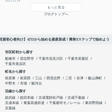
2025.11.14
もっと見る
ブログトップへ
投資初心者向け】ゼロから始める資産形成！簡単3ステップで始めよう
市区町村から探す
船橋市
習志野市
千葉市花見川区
千葉市若葉区
千葉市美浜区
町名から探す
前原東
前原西
三山
西習志野
二宮
谷津
飯山満町
中野木
市場
駿河台
沿線から探す
総武線
総武本線
京成電鉄松戸線
京成千葉線
京成本線
東葉高速鉄道
千葉都市モノレール
東武野田線
京葉線