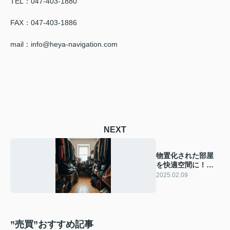
TEL：047-403-1880
FAX：047-403-1886
mail：info@heya-navigation.com
NEXT
物置化された部屋
を快適空間に！
広々とした暮らし
2025.02.09
を取り戻すための5
つのステップ
”売買”おすすめ記事