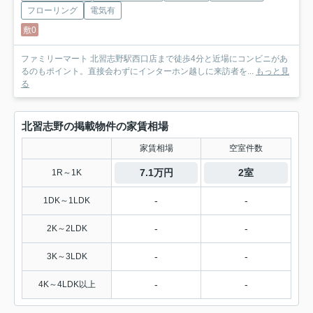
フローリング
電気有
敷0
ファミリーマート 北習志野駅西口店まで徒歩4分と近場にコンビニがあ
るのもポイント。直接会わずにインターホン越しに来訪者を...
もっと見
る
北習志野の掲載物件の家賃相場
家賃相場
空室件数
7.1万円
2室
1R～1K
-
-
1DK～1LDK
-
-
2K～2LDK
-
-
3K～3LDK
-
-
4K～4LDK以上