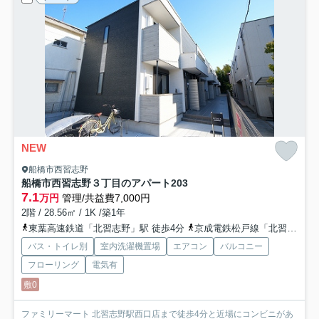
NEW
船橋市西習志野
船橋市西習志野３丁目のアパート
203
7.1
万円
管理/共益費7,000円
2階 / 28.56㎡ / 1K /築1年
東葉高速鉄道「北習志野」駅 徒歩4分
京成電鉄松戸線「北習志野」駅 徒歩4分
バス・トイレ別
室内洗濯機置場
エアコン
バルコニー
フローリング
電気有
敷0
ファミリーマート 北習志野駅西口店まで徒歩4分と近場にコンビニがあ