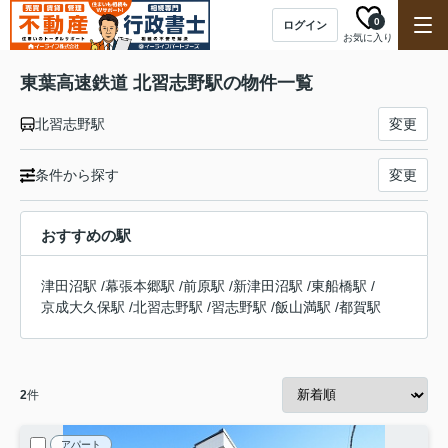
0
ログイン
お気に入り
東葉高速鉄道 北習志野駅の物件一覧
北習志野駅
変更
条件から探す
変更
おすすめの駅
津田沼駅
/
幕張本郷駅
/
前原駅
/
新津田沼駅
/
東船橋駅
/
京成大久保駅
/
北習志野駅
/
習志野駅
/
飯山満駅
/
都賀駅
2
件
アパート