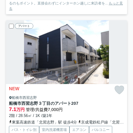
るのもポイント。直接会わずにインターホン越しに来訪者を...
もっと見
る
アパート
NEW
船橋市西習志野
船橋市西習志野３丁目のアパート
207
7.1
万円
管理/共益費7,000円
2階 / 28.56㎡ / 1K /築1年
東葉高速鉄道「北習志野」駅 徒歩4分
京成電鉄松戸線「北習志野」駅 徒歩4分
バス・トイレ別
室内洗濯機置場
エアコン
バルコニー