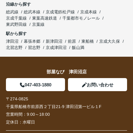
沿線から探す
総武線
総武本線
京成電鉄松戸線
京成本線
京成千葉線
東葉高速鉄道
千葉都市モノレール
東武野田線
京葉線
駅から探す
津田沼
幕張本郷
新津田沼
前原
東船橋
京成大久保
北習志野
習志野
京成津田沼
飯山満
部屋なび 津田沼店
047-403-1880
お問い合わせ
〒274-0825
千葉県船橋市前原西２丁目21-9 津田沼第一ビル１F
営業時間：
9:00～18:00
定休日：
水曜日