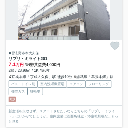
習志野市本大久保
リブリ・ミライト
201
7.1
万円
管理/共益費4,000円
2階 / 28.98㎡ / 1K /築8年
京成本線「京成大久保」駅 徒歩10分
総武線「幕張本郷」駅 徒歩19分
バス・トイレ別
室内洗濯機置場
エアコン
フローリング
都市ガス
駐輪場
敷0
新生活を失敗せず、スタートさせたいならこちらの「リブリ・ミライ
ト」はいかがでしょうか。室内設備は洗面所独立・浴室乾燥機な...
もっ
と見る