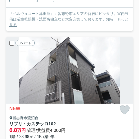
「ベルヴュコート津田沼」：習志野市エリアの新居にピッタリ。室内設
備は浴室乾燥機・洗面所独立など大変充実しております。知ら...
もっと
見る
アパート
NEW
習志野市鷺沼台
リブリ・カステッロ
102
6.8
万円
管理/共益費4,000円
1階 / 28.98㎡ / 1K /築9年