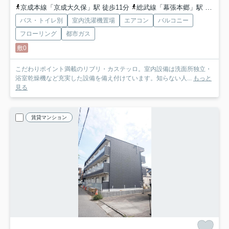
京成本線「京成大久保」駅 徒歩11分
総武線「幕張本郷」駅 徒歩18分
バス・トイレ別
室内洗濯機置場
エアコン
バルコニー
フローリング
都市ガス
敷0
こだわりポイント満載のリブリ・カステッロ。室内設備は洗面所独立・
浴室乾燥機など充実した設備を備え付けています。知らない人...
もっと
見る
賃貸マンション