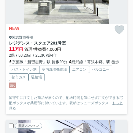
NEW
習志野市香澄
レジデンス・スクエア
201号室
11
万円
管理/共益費4,000円
2階 / 53.20㎡ / 2LDK /築4年
京葉線「新習志野」駅 徒歩20分
総武線「幕張本郷」駅 徒歩25分
バス・トイレ別
室内洗濯機置場
エアコン
バルコニー
都市ガス
駐輪場
敷0
留守中に注文した商品が届くので、配送時間を気にせず注文ができる宅
配ボックスが共用部に付いています。収納はシューズボックス...
もっと
見る
賃貸マンション