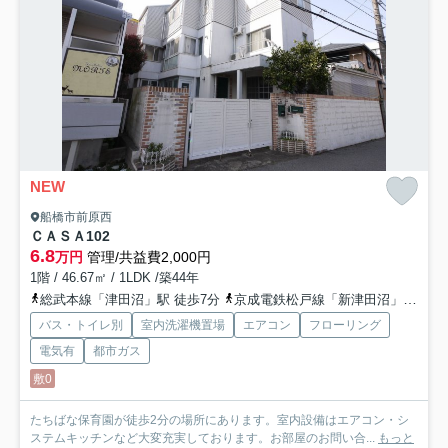
NEW
船橋市前原西
ＣＡＳＡ
102
6.8
万円
管理/共益費2,000円
1階 / 46.67㎡ / 1LDK /築44年
総武本線「津田沼」駅 徒歩7分
京成電鉄松戸線「新津田沼」駅 徒歩5分
バス・トイレ別
室内洗濯機置場
エアコン
フローリング
電気有
都市ガス
敷0
たちばな保育園が徒歩2分の場所にあります。室内設備はエアコン・シ
ステムキッチンなど大変充実しております。お部屋のお問い合...
もっと