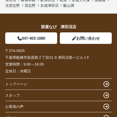
津田沼
幕張本郷
新津田沼
前原
京成大久保
東船橋
北習志野
習志野
京成津田沼
飯山満
部屋なび 津田沼店
047-403-1880
お問い合わせ
〒274-0825
千葉県船橋市前原西２丁目21-9 津田沼第一ビル１F
営業時間：
9:00～18:00
定休日：
水曜日
トップページ
スタッフ
お客様の声