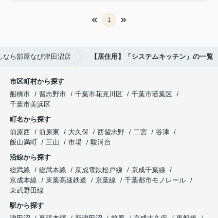
1
しなら部屋なび津田沼店
【居住用】「システムキッチン」の一覧
市区町村から探す
船橋市
習志野市
千葉市花見川区
千葉市若葉区
千葉市美浜区
町名から探す
前原西
前原東
大久保
西習志野
二宮
谷津
飯山満町
三山
市場
駿河台
沿線から探す
総武線
総武本線
京成電鉄松戸線
京成千葉線
京成本線
東葉高速鉄道
京葉線
千葉都市モノレール
東武野田線
駅から探す