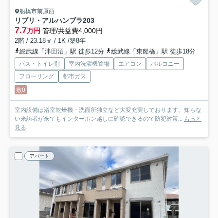
船橋市前原西
リブリ・アルハンブラ
203
7.7
万円
管理/共益費4,000円
2階 / 23.18㎡ / 1K /築8年
総武線「津田沼」駅 徒歩12分
総武線「東船橋」駅 徒歩18分
バス・トイレ別
室内洗濯機置場
エアコン
バルコニー
フローリング
都市ガス
敷0
室内設備は浴室乾燥機・洗面所独立など大変充実しております。知らな
い来訪者が来てもインターホン越しに確認できるので防犯対策...
もっと
見る
アパート