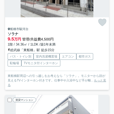
船橋市駿河台
ソラナ
9.5
万円
管理/共益費4,500円
1階 / 34.36㎡ / 1LDK /築1年未満
総武線「東船橋」駅 徒歩15分
バス・トイレ別
室内洗濯機置場
エアコン
都市ガス
駐輪場
TVモニタ付インターホン
東船橋駅周辺への引っ越しをお考えなら「ソラナ」。モニターから顔が
見えるTVインターホン付きです。仕事中や入浴中など手が離...
もっと見
る
賃貸マンション