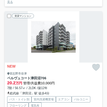
見る
賃貸マンション
NEW
習志野市谷津
ベルヴュコート津田沼
706
20.2
万円
管理/共益費10,000円
7階 / 56.57㎡ / 2LDK /築12年
総武線「津田沼」駅 徒歩4分
バス・トイレ別
室内洗濯機置場
エアコン
バルコニー
フローリング
電気有