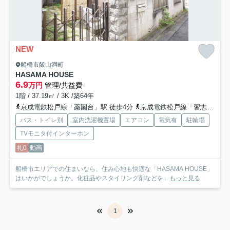
NEW
船橋市飯山満町
HASAMA HOUSE
6.9
万円
管理/共益費-
1階 / 37.19㎡ / 3K /築64年
京成電鉄松戸線「薬園台」駅 徒歩4分
京成電鉄松戸線「習志野」駅 徒歩12分
バス・トイレ別
室内洗濯機置場
エアコン
電気有
駐輪場
TVモニタ付インターホン
礼0
動画
船橋市エリアでの住まいなら、住み心地も快適な「HASAMA HOUSE」
はいかがでしょうか。化粧品やスタイリング剤などを...
もっと見る
1