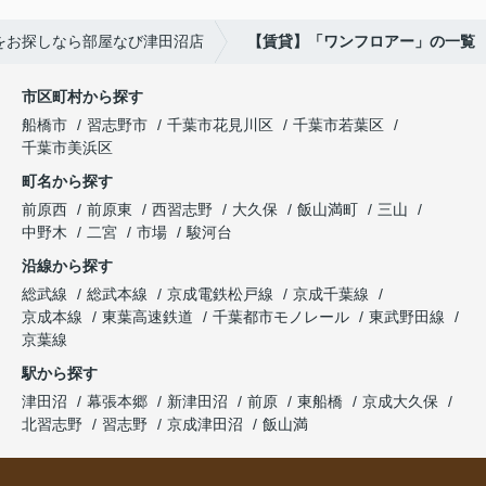
をお探しなら部屋なび津田沼店
【賃貸】「ワンフロアー」の一覧
市区町村から探す
船橋市
習志野市
千葉市花見川区
千葉市若葉区
千葉市美浜区
町名から探す
前原西
前原東
西習志野
大久保
飯山満町
三山
中野木
二宮
市場
駿河台
沿線から探す
総武線
総武本線
京成電鉄松戸線
京成千葉線
京成本線
東葉高速鉄道
千葉都市モノレール
東武野田線
京葉線
駅から探す
津田沼
幕張本郷
新津田沼
前原
東船橋
京成大久保
北習志野
習志野
京成津田沼
飯山満