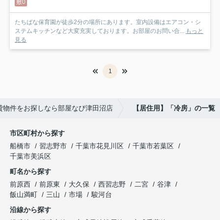
敷0
たちばな保育園が徒歩2分の場所にあります。室内設備はエアコン・シ
ステムキッチンなど大変充実しております。お部屋のお問い合...
もっと
見る
1
貸物件をお探しなら部屋なび津田沼店
【居住用】「冷房」の一覧
市区町村から探す
船橋市
習志野市
千葉市花見川区
千葉市若葉区
千葉市美浜区
町名から探す
前原西
前原東
大久保
西習志野
二宮
谷津
飯山満町
三山
市場
駿河台
沿線から探す