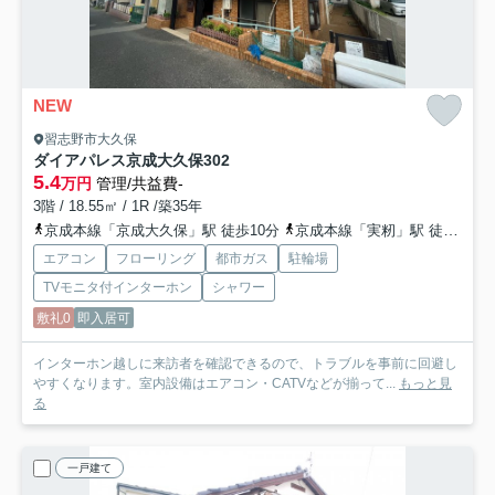
NEW
習志野市大久保
ダイアパレス京成大久保
302
5.4
万円
管理/共益費-
3階 / 18.55㎡ / 1R /築35年
京成本線「京成大久保」駅 徒歩10分
京成本線「実籾」駅 徒歩19分
エアコン
フローリング
都市ガス
駐輪場
TVモニタ付インターホン
シャワー
敷礼0
即入居可
インターホン越しに来訪者を確認できるので、トラブルを事前に回避し
やすくなります。室内設備はエアコン・CATVなどが揃って...
もっと見
る
一戸建て