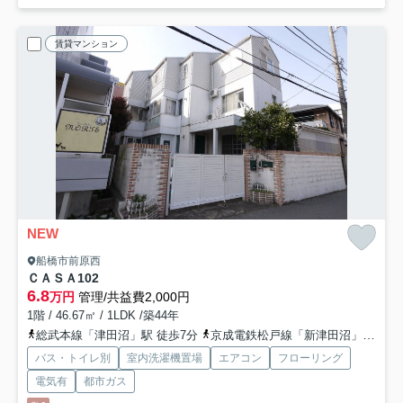
賃貸マンション
NEW
船橋市前原西
ＣＡＳＡ
102
6.8
万円
管理/共益費2,000円
1階 / 46.67㎡ / 1LDK /築44年
総武本線「津田沼」駅 徒歩7分
京成電鉄松戸線「新津田沼」駅 徒歩5分
バス・トイレ別
室内洗濯機置場
エアコン
フローリング
電気有
都市ガス