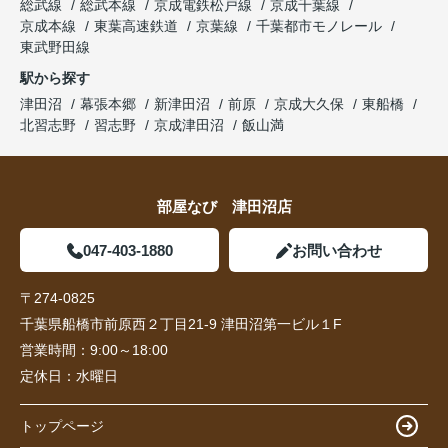
総武線
総武本線
京成電鉄松戸線
京成千葉線
京成本線
東葉高速鉄道
京葉線
千葉都市モノレール
東武野田線
駅から探す
津田沼
幕張本郷
新津田沼
前原
京成大久保
東船橋
北習志野
習志野
京成津田沼
飯山満
部屋なび 津田沼店
047-403-1880
お問い合わせ
〒274-0825
千葉県船橋市前原西２丁目21-9 津田沼第一ビル１F
営業時間：
9:00～18:00
定休日：
水曜日
トップページ