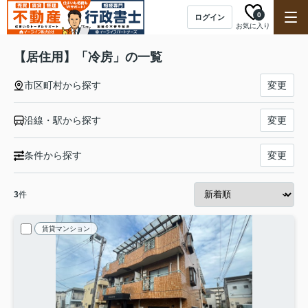
0
ログイン
お気に入り
【居住用】「冷房」の一覧
市区町村から探す
変更
沿線・駅から探す
変更
条件から探す
変更
3
件
賃貸マンション