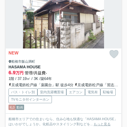
NEW
船橋市飯山満町
HASAMA HOUSE
6.9
万円
管理/共益費-
1階 / 37.19㎡ / 3K /築64年
京成電鉄松戸線「薬園台」駅 徒歩4分
京成電鉄松戸線「習志野」駅 徒歩12分
バス・トイレ別
室内洗濯機置場
エアコン
電気有
駐輪場
TVモニタ付インターホン
礼0
動画
船橋市エリアでの住まいなら、住み心地も快適な「HASAMA HOUSE」
はいかがでしょうか。化粧品やスタイリング剤などを...
もっと見る