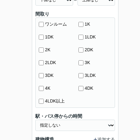
間取り
ワンルーム
1K
1DK
1LDK
2K
2DK
2LDK
3K
3DK
3LDK
4K
4DK
4LDK以上
駅・バス停からの時間
建物構造
追加する