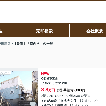
理
売却相談
会社概要
【賃貸】「南向き」の一覧
津田沼店
アパート
NEW
船橋市
三山
ヒルズミヤマ 201
3.8
万円
管理/共益費2,000円
2階 / 20.30㎡ / 1K /築36年 /2階建
京成本線
「
京成大久保
」駅 徒歩15分
総武線
「
津田沼
」駅 徒歩31分