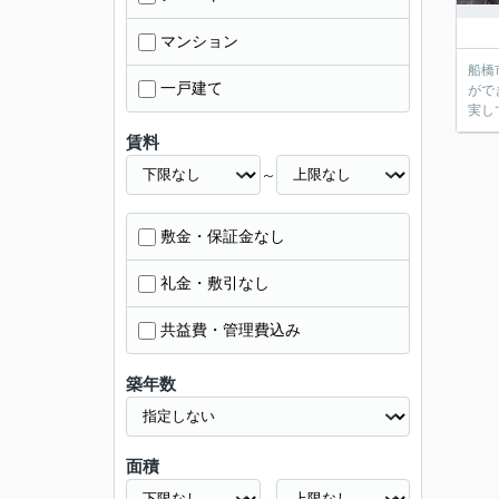
マンション
船橋
一戸建て
がで
実し
賃料
～
敷金・保証金なし
礼金・敷引なし
共益費・管理費込み
築年数
面積
～