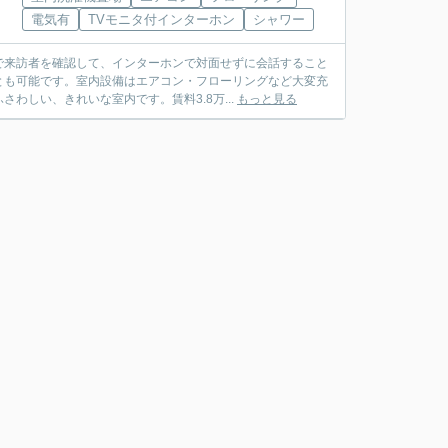
電気有
TVモニタ付インターホン
シャワー
で来訪者を確認して、インターホンで対面せずに会話すること
とも可能です。室内設備はエアコン・フローリングなど大変充
しい、きれいな室内です。賃料3.8万...
もっと見る