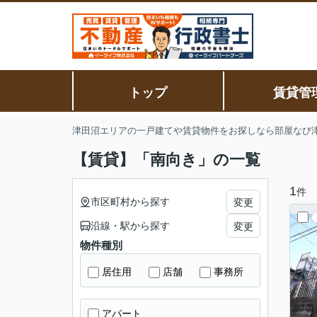
トップ
賃貸管
津田沼エリアの一戸建てや賃貸物件をお探しなら部屋なび
【賃貸】「南向き」の一覧
1
件
市区町村から探す
変更
沿線・駅から探す
変更
物件種別
居住用
店舗
事務所
アパート