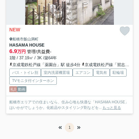
NEW
船橋市飯山満町
HASAMA HOUSE
6.9
万円
管理/共益費-
1階 / 37.19㎡ / 3K /築64年
京成電鉄松戸線「薬園台」駅 徒歩4分
京成電鉄松戸線「習志野」駅 徒歩12分
バス・トイレ別
室内洗濯機置場
エアコン
電気有
駐輪場
TVモニタ付インターホン
礼0
動画
船橋市エリアでの住まいなら、住み心地も快適な「HASAMA HOUSE」
はいかがでしょうか。化粧品やスタイリング剤などを...
もっと見る
1