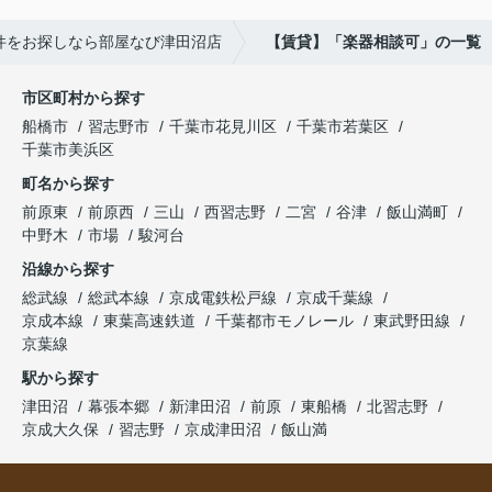
件をお探しなら部屋なび津田沼店
【賃貸】「楽器相談可」の一覧
市区町村から探す
船橋市
習志野市
千葉市花見川区
千葉市若葉区
千葉市美浜区
町名から探す
前原東
前原西
三山
西習志野
二宮
谷津
飯山満町
中野木
市場
駿河台
沿線から探す
総武線
総武本線
京成電鉄松戸線
京成千葉線
京成本線
東葉高速鉄道
千葉都市モノレール
東武野田線
京葉線
駅から探す
津田沼
幕張本郷
新津田沼
前原
東船橋
北習志野
京成大久保
習志野
京成津田沼
飯山満