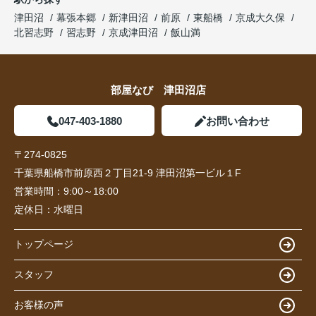
津田沼
幕張本郷
新津田沼
前原
東船橋
京成大久保
北習志野
習志野
京成津田沼
飯山満
部屋なび 津田沼店
047-403-1880
お問い合わせ
〒274-0825
千葉県船橋市前原西２丁目21-9 津田沼第一ビル１F
営業時間：
9:00～18:00
定休日：
水曜日
トップページ
スタッフ
お客様の声