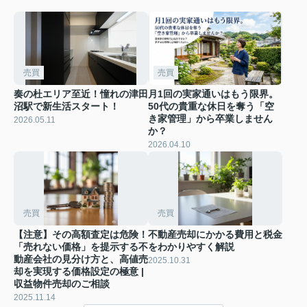
売買
売買
奏の杜エリア至近！憧れの津田
月1回の実家通いはもう限界。
沼駅で新生活スタート！
50代の貴重な休日を奪う「空
き家管理」から卒業しません
2026.05.11
か？
2026.04.10
売買
売買
【注意】その高額査定は危険！
不動産売却にかかる費用と税金
「売れない価格」を提示する不
をわかりやすく解説
動産会社の見分け方と、高値売
2025.10.31
却を実現する価格設定の極意 |
収益物件売却のご相談
2025.11.14