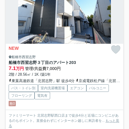
NEW
船橋市西習志野
船橋市西習志野３丁目のアパート
203
7.1
万円
管理/共益費7,000円
2階 / 28.56㎡ / 1K /築1年
東葉高速鉄道「北習志野」駅 徒歩4分
京成電鉄松戸線「北習志野」駅 徒歩4分
バス・トイレ別
室内洗濯機置場
エアコン
バルコニー
フローリング
電気有
敷0
ファミリーマート 北習志野駅西口店まで徒歩4分と近場にコンビニがあ
るのもポイント。直接会わずにインターホン越しに来訪者を...
もっと見
る