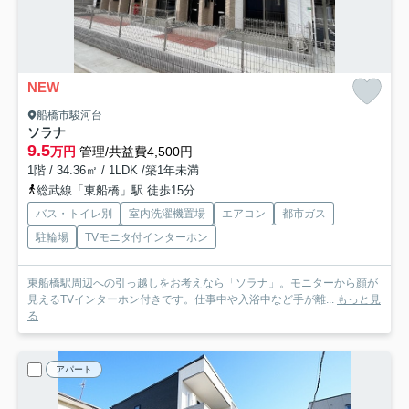
NEW
船橋市駿河台
ソラナ
9.5
万円
管理/共益費4,500円
1階 / 34.36㎡ / 1LDK /築1年未満
総武線「東船橋」駅 徒歩15分
バス・トイレ別
室内洗濯機置場
エアコン
都市ガス
駐輪場
TVモニタ付インターホン
東船橋駅周辺への引っ越しをお考えなら「ソラナ」。モニターから顔が
見えるTVインターホン付きです。仕事中や入浴中など手が離...
もっと見
る
アパート