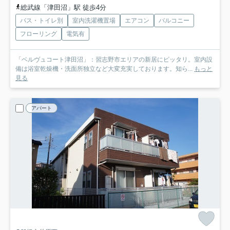
総武線「津田沼」駅 徒歩4分
バス・トイレ別
室内洗濯機置場
エアコン
バルコニー
フローリング
電気有
「ベルヴュコート津田沼」：習志野市エリアの新居にピッタリ。室内設
備は浴室乾燥機・洗面所独立など大変充実しております。知ら...
もっと
見る
アパート