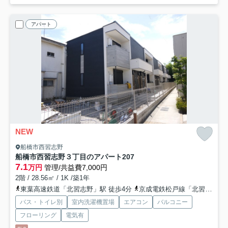
アパート
NEW
船橋市西習志野
船橋市西習志野３丁目のアパート
207
7.1
万円
管理/共益費7,000円
2階 / 28.56㎡ / 1K /築1年
東葉高速鉄道「北習志野」駅 徒歩4分
京成電鉄松戸線「北習志野」駅 徒歩4分
バス・トイレ別
室内洗濯機置場
エアコン
バルコニー
フローリング
電気有