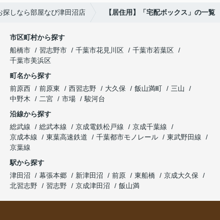
お探しなら部屋なび津田沼店
【居住用】「宅配ボックス」の一覧
市区町村から探す
船橋市
習志野市
千葉市花見川区
千葉市若葉区
千葉市美浜区
町名から探す
前原西
前原東
西習志野
大久保
飯山満町
三山
中野木
二宮
市場
駿河台
沿線から探す
総武線
総武本線
京成電鉄松戸線
京成千葉線
京成本線
東葉高速鉄道
千葉都市モノレール
東武野田線
京葉線
駅から探す
津田沼
幕張本郷
新津田沼
前原
東船橋
京成大久保
北習志野
習志野
京成津田沼
飯山満