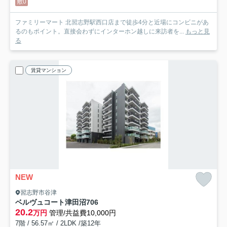
敷0
ファミリーマート 北習志野駅西口店まで徒歩4分と近場にコンビニがあ
るのもポイント。直接会わずにインターホン越しに来訪者を...
もっと見
る
賃貸マンション
NEW
習志野市谷津
ベルヴュコート津田沼
706
20.2
万円
管理/共益費10,000円
7階 / 56.57㎡ / 2LDK /築12年