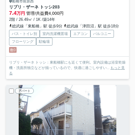
船橋市前原西
リブリ・ザーネ トッシ
203
7.4
万円
管理/共益費4,000円
2階 / 26.49㎡ / 1K /築14年
総武線「東船橋」駅 徒歩9分
総武線「津田沼」駅 徒歩18分
バス・トイレ別
室内洗濯機置場
エアコン
バルコニー
フローリング
駐輪場
敷0
リブリ・ザーネ トッシ：東船橋駅にも近くて便利。室内設備は浴室乾燥
機・洗面所独立などが揃っているので、快適に過ごしやすい...
もっと見
る
アパート