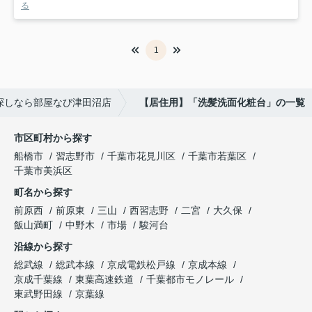
る
1
探しなら部屋なび津田沼店
【居住用】「洗髪洗面化粧台」の一覧
市区町村から探す
船橋市
習志野市
千葉市花見川区
千葉市若葉区
千葉市美浜区
町名から探す
前原西
前原東
三山
西習志野
二宮
大久保
飯山満町
中野木
市場
駿河台
沿線から探す
総武線
総武本線
京成電鉄松戸線
京成本線
京成千葉線
東葉高速鉄道
千葉都市モノレール
東武野田線
京葉線