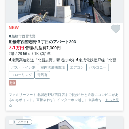
NEW
船橋市西習志野
船橋市西習志野３丁目のアパート
203
7.1
万円
管理/共益費7,000円
2階 / 28.56㎡ / 1K /築1年
東葉高速鉄道「北習志野」駅 徒歩4分
京成電鉄松戸線「北習志野」駅 徒歩4分
バス・トイレ別
室内洗濯機置場
エアコン
バルコニー
フローリング
電気有
敷0
ファミリーマート 北習志野駅西口店まで徒歩4分と近場にコンビニがあ
るのもポイント。直接会わずにインターホン越しに来訪者を...
もっと見
る
アパート