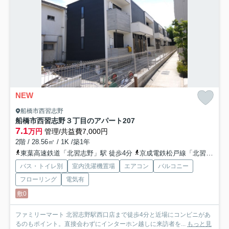
NEW
船橋市西習志野
船橋市西習志野３丁目のアパート
207
7.1
万円
管理/共益費7,000円
2階 / 28.56㎡ / 1K /築1年
東葉高速鉄道「北習志野」駅 徒歩4分
京成電鉄松戸線「北習志野」駅 徒歩4分
バス・トイレ別
室内洗濯機置場
エアコン
バルコニー
フローリング
電気有
敷0
ファミリーマート 北習志野駅西口店まで徒歩4分と近場にコンビニがあ
るのもポイント。直接会わずにインターホン越しに来訪者を...
もっと見