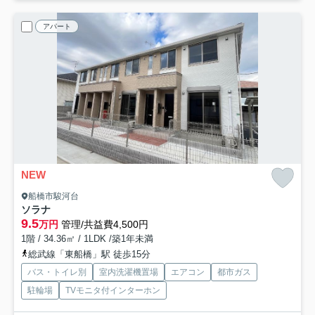
アパート
NEW
船橋市駿河台
ソラナ
9.5
万円
管理/共益費4,500円
1階 / 34.36㎡ / 1LDK /築1年未満
総武線「東船橋」駅 徒歩15分
バス・トイレ別
室内洗濯機置場
エアコン
都市ガス
駐輪場
TVモニタ付インターホン