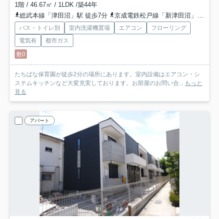
1階 / 46.67㎡ / 1LDK /築44年
総武本線「津田沼」駅 徒歩7分
京成電鉄松戸線「新津田沼」駅 徒歩5分
バス・トイレ別
室内洗濯機置場
エアコン
フローリング
電気有
都市ガス
敷0
たちばな保育園が徒歩2分の場所にあります。室内設備はエアコン・シ
ステムキッチンなど大変充実しております。お部屋のお問い合...
もっと
見る
アパート