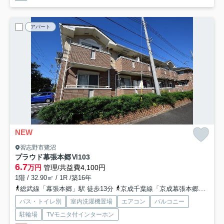
アパート
NEW
習志野市鷺沼
プラウド幕張本郷Ⅵ
103
6.7
万円
管理/共益費4,100円
1階 / 32.90㎡ / 1R /築16年
総武線「幕張本郷」駅 徒歩13分
京成千葉線「京成幕張本郷」駅 徒歩12分
バス・トイレ別
室内洗濯機置場
エアコン
バルコニー
駐輪場
TVモニタ付インターホン