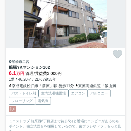
船橋市二宮
船橋YKマンション
102
6.1
万円
管理/共益費3,000円
1階 / 46.20㎡ / 2DK /築35年
京成電鉄松戸線「前原」駅 徒歩11分
東葉高速鉄道「飯山満」駅 徒歩16分
バス・トイレ別
室内洗濯機置場
エアコン
バルコニー
フローリング
電気有
礼0
ミニストップ 前原西6丁目店まで徒歩5分と近場にコンビニがあるのも
ポイント。独立洗面台を採用しているので、歯ブラシやドラ...
もっと見