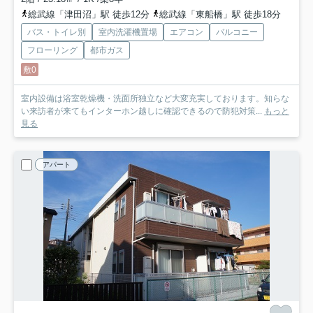
総武線「津田沼」駅 徒歩12分
総武線「東船橋」駅 徒歩18分
バス・トイレ別
室内洗濯機置場
エアコン
バルコニー
フローリング
都市ガス
敷0
室内設備は浴室乾燥機・洗面所独立など大変充実しております。知らな
い来訪者が来てもインターホン越しに確認できるので防犯対策...
もっと
見る
アパート