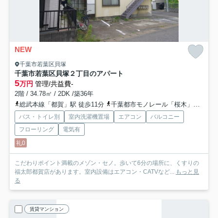
NEW
千葉市若葉区貝塚
千葉市若葉区貝塚２丁目のアパート
5
万円
管理/共益費-
2階 / 34.78㎡ / 2DK /築36年
総武本線「都賀」駅 徒歩11分
千葉都市モノレール「桜木」駅 徒歩14分
バス・トイレ別
室内洗濯機置場
エアコン
バルコニー
フローリング
電気有
礼0
こだわりポイント満載のメゾン・セノ。歩いて6分の場所に、くすりの
福太郎都賀店があります。室内設備はエアコン・CATVなど...
もっと見
る
賃貸マンション