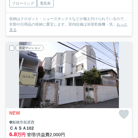
フローリング
電気有
収納はクロゼット・シューズボックスなどが備え付けられているので、
衣類や日用品の収納に重宝します。室内設備は浴室乾燥機・洗...
もっと
見る
賃貸マンション
NEW
船橋市前原西
ＣＡＳＡ
102
6.8
万円
管理/共益費2,000円