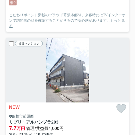
敷0
こだわりポイント満載のプラウド幕張本郷Ⅵ。来客時にはTVインターホ
ンで訪問者の顔を確認することがきるので安心感があります...
もっと見
る
賃貸マンション
NEW
船橋市前原西
リブリ・アルハンブラ
203
7.7
万円
管理/共益費4,000円
2階 / 23.18㎡ / 1K /築8年