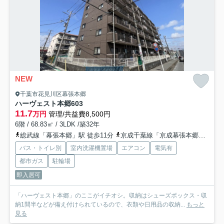
NEW
千葉市花見川区幕張本郷
ハーヴェスト本郷
603
11.7
万円
管理/共益費8,500円
6階 / 68.83㎡ / 3LDK /築32年
総武線「幕張本郷」駅 徒歩11分
京成千葉線「京成幕張本郷」駅 徒歩11分
バス・トイレ別
室内洗濯機置場
エアコン
電気有
都市ガス
駐輪場
即入居可
「ハーヴェスト本郷」のここがイチオシ。収納はシューズボックス・収
納1間半などが備え付けられているので、衣類や日用品の収納...
もっと
見る