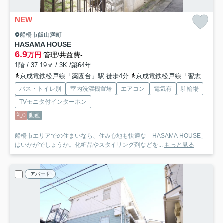
NEW
船橋市飯山満町
HASAMA HOUSE
6.9
万円
管理/共益費-
1階 / 37.19㎡ / 3K /築64年
京成電鉄松戸線「薬園台」駅 徒歩4分
京成電鉄松戸線「習志野」駅 徒歩12分
バス・トイレ別
室内洗濯機置場
エアコン
電気有
駐輪場
TVモニタ付インターホン
礼0
動画
船橋市エリアでの住まいなら、住み心地も快適な「HASAMA HOUSE」
はいかがでしょうか。化粧品やスタイリング剤などを...
もっと見る
アパート