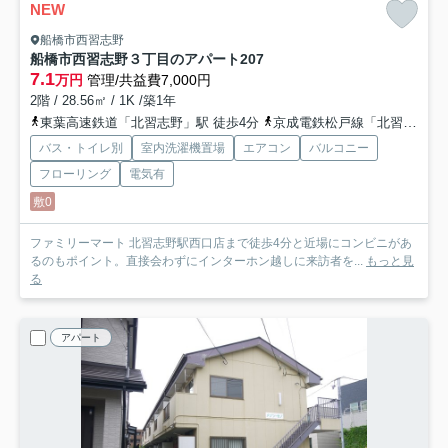
NEW
船橋市西習志野
船橋市西習志野３丁目のアパート
207
7.1
万円
管理/共益費7,000円
2階 / 28.56㎡ / 1K /築1年
東葉高速鉄道「北習志野」駅 徒歩4分
京成電鉄松戸線「北習志野」駅 徒歩4分
バス・トイレ別
室内洗濯機置場
エアコン
バルコニー
フローリング
電気有
敷0
ファミリーマート 北習志野駅西口店まで徒歩4分と近場にコンビニがあ
るのもポイント。直接会わずにインターホン越しに来訪者を...
もっと見
る
アパート