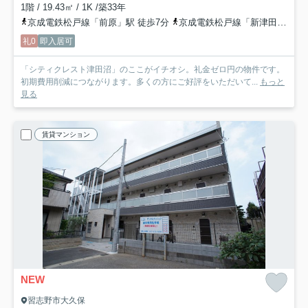
1階 / 19.43㎡ / 1K /築33年
京成電鉄松戸線「前原」駅 徒歩7分
京成電鉄松戸線「新津田沼」駅 徒歩25分
礼0
即入居可
「シティクレスト津田沼」のここがイチオシ。礼金ゼロ円の物件です。
初期費用削減につながります。多くの方にご好評をいただいて...
もっと
見る
賃貸マンション
NEW
習志野市大久保