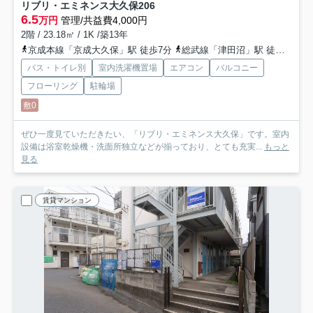
リブリ・エミネンス大久保
206
6.5
万円
管理/共益費4,000円
2階 / 23.18㎡ / 1K /築13年
京成本線「京成大久保」駅 徒歩7分
総武線「津田沼」駅 徒歩39分
バス・トイレ別
室内洗濯機置場
エアコン
バルコニー
フローリング
駐輪場
敷0
ぜひ一度見ていただきたい、「リブリ・エミネンス大久保」です。室内
設備は浴室乾燥機・洗面所独立などが揃っており、とても充実...
もっと
見る
賃貸マンション