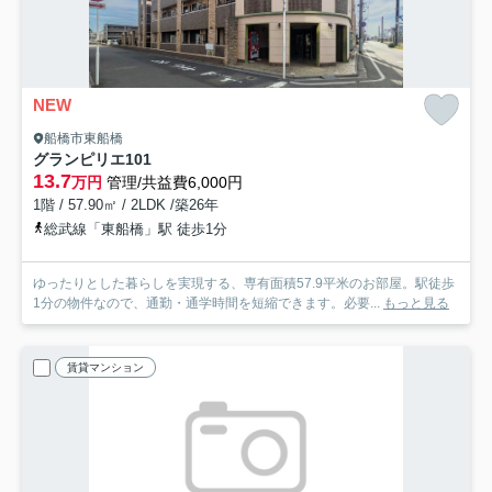
NEW
船橋市東船橋
グランピリエ
101
13.7
万円
管理/共益費6,000円
1階 / 57.90㎡ / 2LDK /築26年
総武線「東船橋」駅 徒歩1分
ゆったりとした暮らしを実現する、専有面積57.9平米のお部屋。駅徒歩
1分の物件なので、通勤・通学時間を短縮できます。必要...
もっと見る
賃貸マンション