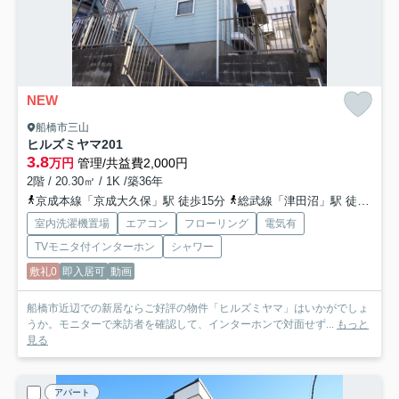
NEW
船橋市三山
ヒルズミヤマ
201
3.8
万円
管理/共益費2,000円
2階 / 20.30㎡ / 1K /築36年
京成本線「京成大久保」駅 徒歩15分
総武線「津田沼」駅 徒歩31分
室内洗濯機置場
エアコン
フローリング
電気有
TVモニタ付インターホン
シャワー
敷礼0
即入居可
動画
船橋市近辺での新居ならご好評の物件「ヒルズミヤマ」はいかがでしょ
うか。モニターで来訪者を確認して、インターホンで対面せず...
もっと
見る
アパート