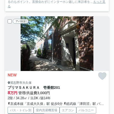
るのもポイント。直接会わずにインターホン越しに来訪者を...
もっと見
る
アパート
NEW
習志野市大久保
プリマＳＡＫＵＲＡ 壱番館
201
8
万円
管理/共益費3,000円
2階 / 34.28㎡ / 1LDK /築14年
京成本線「京成大久保」駅 徒歩6分
総武線「津田沼」駅 バス15分 「東邦大学前」 停歩3分
バス・トイレ別
室内洗濯機置場
エアコン
バルコニー