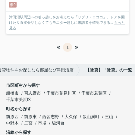
敷0
津田沼駅周辺への引っ越しをお考えなら「リブリ・ロココ」。ドアを開
けたり直接会話しなくてもモニター越しに来訪者を確認できる...
もっと
見る
1
賃貸物件をお探しなら部屋なび津田沼店
【賃貸】「賃貸」の一覧
市区町村から探す
船橋市
習志野市
千葉市花見川区
千葉市若葉区
千葉市美浜区
町名から探す
前原西
前原東
西習志野
大久保
飯山満町
三山
中野木
二宮
市場
駿河台
沿線から探す