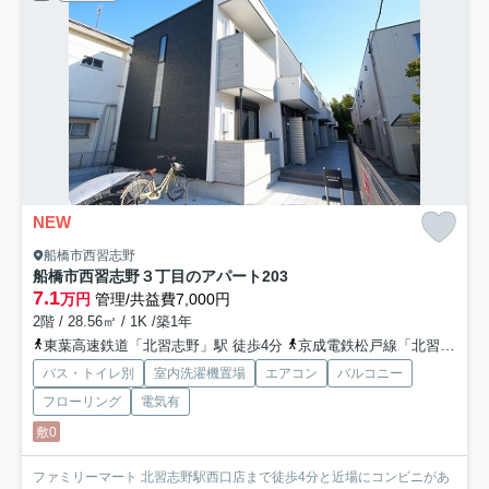
NEW
船橋市西習志野
船橋市西習志野３丁目のアパート
203
7.1
万円
管理/共益費7,000円
2階 / 28.56㎡ / 1K /築1年
東葉高速鉄道「北習志野」駅 徒歩4分
京成電鉄松戸線「北習志野」駅 徒歩4分
バス・トイレ別
室内洗濯機置場
エアコン
バルコニー
フローリング
電気有
敷0
ファミリーマート 北習志野駅西口店まで徒歩4分と近場にコンビニがあ