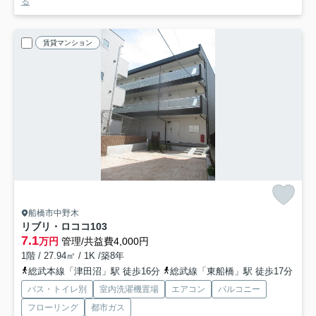
る
賃貸マンション
船橋市中野木
リブリ・ロココ
103
7.1
万円
管理/共益費4,000円
1階 / 27.94㎡ / 1K /築8年
総武本線「津田沼」駅 徒歩16分
総武線「東船橋」駅 徒歩17分
バス・トイレ別
室内洗濯機置場
エアコン
バルコニー
フローリング
都市ガス