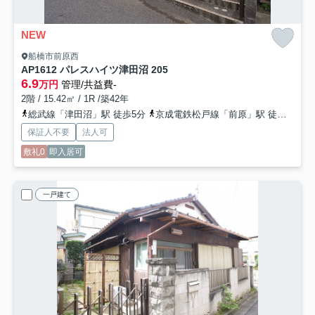
NEW
船橋市前原西
AP1612 パレスハイツ津田沼 205
6.9
万円
管理/共益費-
2階 / 15.42㎡ / 1R /築42年
総武線「津田沼」駅 徒歩5分
京成電鉄松戸線「前原」駅 徒歩10分
保証人不要
法人可
敷礼0
即入居可
一戸建て