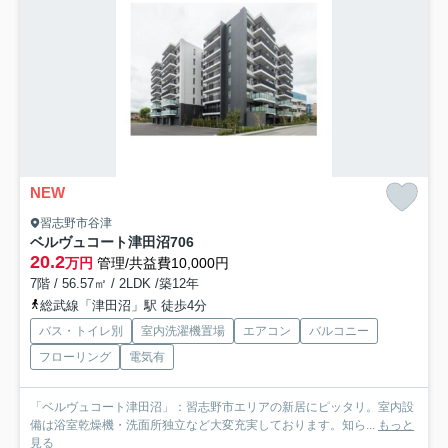
NEW
習志野市谷津
ベルヴュコート津田沼
706
20.2
万円
管理/共益費10,000円
7階 / 56.57㎡ / 2LDK /築12年
総武線「津田沼」駅 徒歩4分
バス・トイレ別
室内洗濯機置場
エアコン
バルコニー
フローリング
電気有
「ベルヴュコート津田沼」：習志野市エリアの新居にピッタリ。室内設
備は浴室乾燥機・洗面所独立など大変充実しております。知ら...
もっと
見る