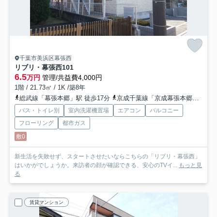
千葉市美浜区幕張西
リブリ・幕張西
101
6.5
万円
管理/共益費4,000円
1階 / 21.73㎡ / 1K /築8年
総武線「幕張本郷」駅 徒歩17分
京成千葉線「京成幕張本郷」駅 徒歩17分
バス・トイレ別
室内洗濯機置場
エアコン
バルコニー
フローリング
都市ガス
敷0
新生活を失敗せず、スタートさせたいならこちらの「リブリ・幕張西」
はいかがでしょうか。来訪者の顔が確認できる、安心のTVイ...
もっと見
る
賃貸マンション