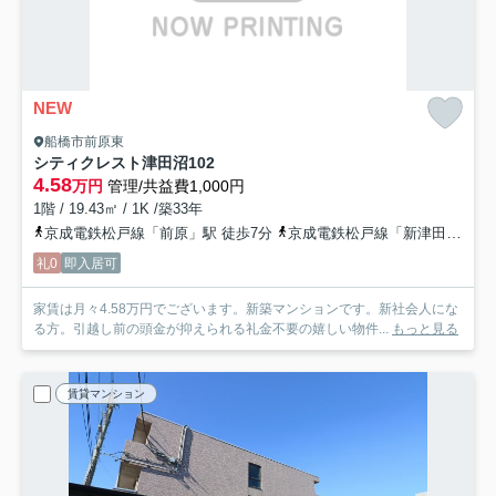
NEW
船橋市前原東
シティクレスト津田沼
102
4.58
万円
管理/共益費1,000円
1階 / 19.43㎡ / 1K /築33年
京成電鉄松戸線「前原」駅 徒歩7分
京成電鉄松戸線「新津田沼」駅 徒歩25分
礼0
即入居可
家賃は月々4.58万円でございます。新築マンションです。新社会人にな
る方。引越し前の頭金が抑えられる礼金不要の嬉しい物件...
もっと見る
賃貸マンション