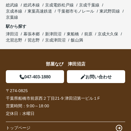
総武線
総武本線
京成電鉄松戸線
京成千葉線
京成本線
東葉高速鉄道
千葉都市モノレール
東武野田線
京葉線
駅から探す
津田沼
幕張本郷
新津田沼
東船橋
前原
京成大久保
北習志野
習志野
京成津田沼
飯山満
部屋なび 津田沼店
047-403-1880
お問い合わせ
〒274-0825
千葉県船橋市前原西２丁目21-9 津田沼第一ビル１F
営業時間：
9:00～18:00
定休日：
水曜日
トップページ