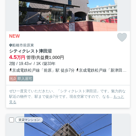
NEW
船橋市前原東
シティクレスト津田沼
4.5
万円
管理/共益費1,000円
2階 / 19.43㎡ / 1K /築33年
京成電鉄松戸線「前原」駅 徒歩7分
京成電鉄松戸線「新津田沼」駅 徒歩25分
礼0
即入居可
ぜひ一度見ていただきたい、「シティクレスト津田沼」です。魅力的な
駅近の物件で、駅まで徒歩7分です。現在空家ですので、なる...
もっと
見る
賃貸マンション