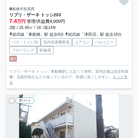
船橋市前原西
リブリ・ザーネ トッシ
203
7.4
万円
管理/共益費4,000円
2階 / 26.49㎡ / 1K /築14年
総武線「東船橋」駅 徒歩9分
総武線「津田沼」駅 徒歩18分
バス・トイレ別
室内洗濯機置場
エアコン
バルコニー
フローリング
駐輪場
敷0
リブリ・ザーネ トッシ：東船橋駅にも近くて便利。室内設備は浴室乾燥
機・洗面所独立などが揃っているので、快適に過ごしやすい...
もっと見
る
アパート